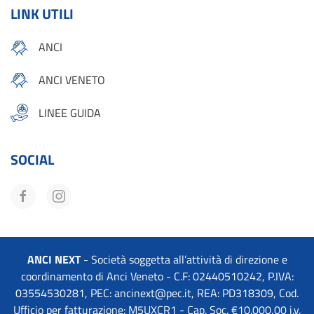
LINK UTILI
ANCI
ANCI VENETO
LINEE GUIDA
SOCIAL
ANCI NEXT
- Società soggetta all’attività di direzione e
coordinamento di Anci Veneto - C.F: 02440510242, P.IVA:
03554530281, PEC:
ancinext@pec.it
, REA: PD318309, Cod.
Ufficio per fatturazione: M5UXCR1 - Cap. Soc. €10.000,00 i.v.