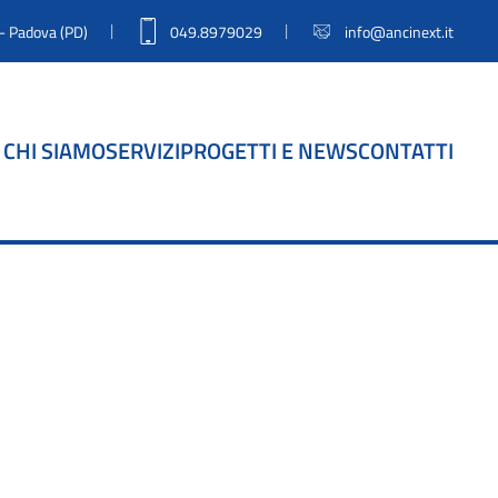
|
|
 - Padova (PD)
049.8979029
info@ancinext.it
CHI SIAMO
SERVIZI
PROGETTI E NEWS
CONTATTI