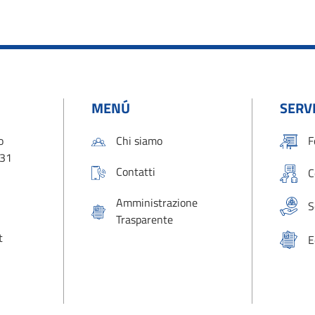
MENÚ
SERVI
o
Chi siamo
F
131
Contatti
C
Amministrazione
S
Trasparente
t
E