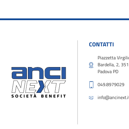
CONTATTI
Piazzetta Virgili
Bardella, 2, 35
Padova PD
049.8979029
info@ancinext.i